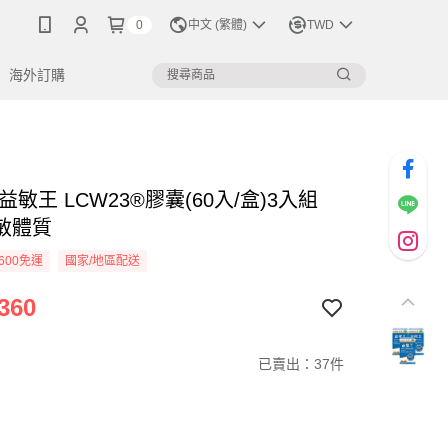
0
中文 (繁體)
TWD
海外訂購
益敏王 LCW23®膠囊(60入/盒)3入組
敏體質
600免運
國家/地區配送
360
已賣出：37件