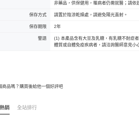
非藥品，供保健用，罹病者仍需就醫；請依
保存方式
請置於陰涼乾燥處，請避免陽光直射。
保存期限
2年
警語
(1) 本產品含有大豆及乳糖，有乳糖不耐症者
體質或自體免疫疾病者，請洽詢醫師意見小
個商品嗎？購買後給他一個好評吧
熱銷
全站排行