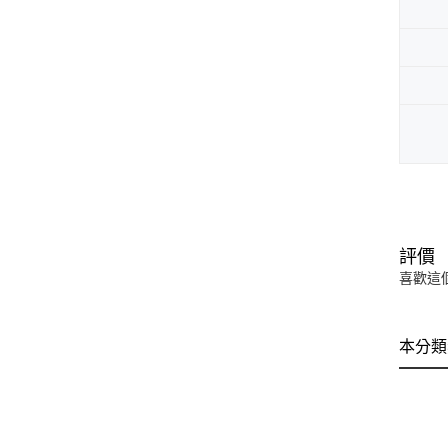
評價
喜歡這
本分類