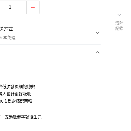
清除
紀錄
送方式
600免運
次付款
付款
降低肺發炎細胞總數
灣人設計更好吸收
000次鑑定精選菌種
第一支過敏健字號後生元
y