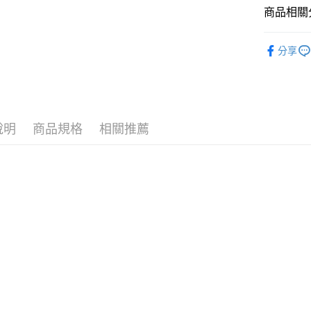
商品相關分
大哥付你
相關說明
全系列商
【大哥付
分享
AFTEE先
功效分類
1.本服務
2.付款方
相關說明
國家核准
流程，驗
【關於「A
ATM付款
完成交易
AFTEE
成分分類
3.實際核
便利好安
4.訂單成
１．簡單
說明
商品規格
相關推薦
機能保養
消。如遇
２．便利
運送方式
無法說明
３．安心
【繳款方
全家取貨
1.分期款
【「AFT
醒簡訊。
每筆NT$1
１．於結帳
2.透過簡
付」結帳
帳／街口支
付款後全
２．訂單
３．收到繳
每筆NT$1
【注意事
／ATM／
1.本服務
※ 請注意
萊爾富取
用戶於交
絡購買商品
款買賣價
先享後付
每筆NT$1
2.基於同
※ 交易是
資料（包
是否繳費成
付款後萊