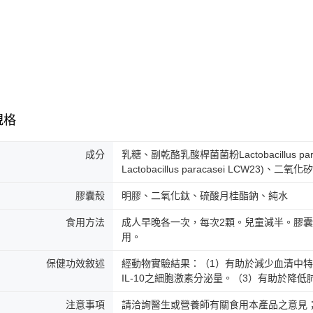
用，由本
付客戶支
每筆NT$1
3.完整用
【注意事
7-11取貨
１．透過由
交易，需
每筆NT$1
求債權轉
２．關於
付款後7-1
https://aft
每筆NT$1
３．未成
「AFTE
規格
宅配
任。
４．使用「
每筆NT$1
成分
乳糖、副乾酪乳酸桿菌菌粉Lactobacillus p
即時審查
結果請求
Lactobacillus paracasei LCW23)、二氧化
離島配送
５．嚴禁
每筆NT$1
形，恩沛
膠囊殼
明膠、二氧化鈦、硫酸月桂酯鈉、純水
動。
海外配送
食用方法
成人早晚各一次，每次2顆。兒童減半。膠
用。
海外配送(
保健功效敘述
經動物實驗結果：（1）有助於減少血清中特異性
海外配送(
IL-10之細胞激素分泌量。（3）有助於降
注意事項
請洽詢醫生或營養師有關食用本產品之意見