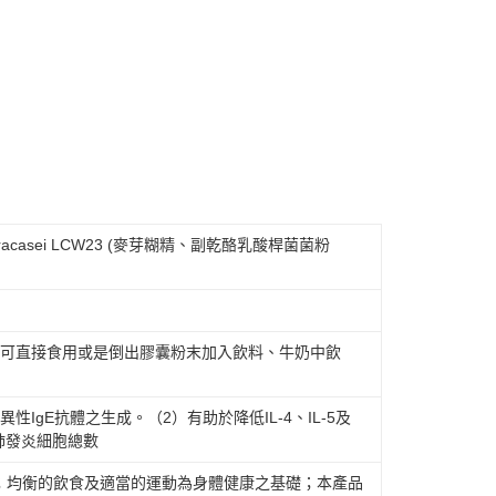
公司與您本人進行分期帳單所需資料之確認、核對及更正。
援中心」
https://netprotections.freshdesk.com/support/home
00，滿NT$600(含以上)免運費
戶服務條款，請詳閱以下連結：
https://oppay.tw/userRule
項】
付款
恩沛科技股份有限公司提供之「AFTEE先享後付」服務完成之
依本服務之必要範圍內提供個人資料，並將交易相關給付款項請
00，滿NT$600(含以上)免運費
讓予恩沛科技股份有限公司。
個人資料處理事宜，請瀏覽以下網址：
1取貨
ee.tw/terms/#terms3
00，滿NT$600(含以上)免運費
年的使用者請事先徵得法定代理人或監護人之同意方可使用
E先享後付」，若未經同意申辦者引起之損失，本公司不負相關責
AFTEE先享後付」時，將依據個別帳號之用戶狀況，依本公司
00，滿NT$600(含以上)免運費
aracasei LCW23 (麥芽糊精、副乾酪乳酸桿菌菌粉
核予不同之上限額度；若仍有額度不足之情形，本公司將視審查
用戶進行身份認證。
矽
一人註冊多個帳號或使用他人資訊註冊。若發現惡意使用之情
50，滿NT$1,500(含以上)免運費
科技股份有限公司將有權停止該用戶之使用額度並採取法律行
查看運費
囊可直接食用或是倒出膠囊粉末加入飲料、牛奶中飲
澳門)
查看運費
IgE抗體之生成。（2）有助於降低IL-4、IL-5及
馬來西亞)
查看運費
低肺發炎細胞總數
；均衡的飲食及適當的運動為身體健康之基礎；本產品