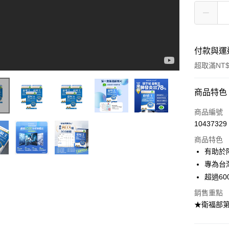
付款與運
超取滿NT$
付款方式
商品特色
信用卡一
商品編號
10437329
超商取貨
商品特色
LINE Pay
有助於
專為台
Apple Pay
超過6
街口支付
銷售重點
★衛福部
悠遊付
Google Pa