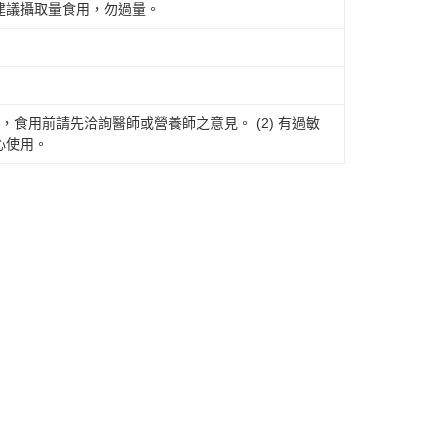
建議攝取量食用，勿過量。
，食用前請先洽詢醫師或營養師之意見。 (2) 有過敏
心使用。