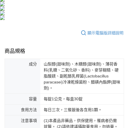
每筆NT$100，滿NT$600(含以上)免運費
【「AFTEE先享後付」結帳流程】
醒簡訊。
１．於結帳方式選擇「AFTEE先享後付」後，將跳轉至「AFTEE先享後付」
2.透過簡訊連結打開帳單後，可選擇「超商條碼／台灣大直營門市／銀行轉
付款後全家取貨
結帳頁面，進行簡訊認證並確認金額後，即可完成結帳。
帳／街口支付／iPASS MONEY」等通路繳費。
２．訂單成立數日內，您將收到繳費通知簡訊。
每筆NT$100，滿NT$600(含以上)免運費
３．收到繳費通知簡訊後14天內，點擊此簡訊中的連結，可透過四大超商／
【注意事項】
ATM／網路銀行／等多元方式進行付款，方視為交易完成。
萊爾富取貨付款
1.本服務係由「台灣大哥大股份有限公司」（以下簡稱本公司）所提供，讓
※ 請注意：結帳手續完成當下不需立刻繳費，但若您需要取消訂單，請聯絡
顯示電腦版詳細說明
用戶於交易時，得透過本服務購買商品或服務，並由商店將買賣／分期付款
每筆NT$100，滿NT$600(含以上)免運費
購買商品的店家。未經商家同意取消之訂單仍視為有效，需透過AFTEE先享
買賣價金債權讓與本公司後，依約使用本公司帳單繳交帳款。
後付繳納相關費用。
2.基於同意付款使用「大哥付你分期」之契約關係目的，商店將以您的個人
付款後萊爾富取貨
※ 交易是否成功請以「AFTEE先享後付 」之結帳頁面顯示為準，若有關於
資料（包含姓名、電話或地址）提供予台灣大哥大進項蒐集、處理及利用，
商品規格
是否繳費成功／繳費後需取消欲退款等相關疑問，請聯繫「AFTEE先享後付
每筆NT$100，滿NT$600(含以上)免運費
由本公司與您本人進行分期帳單所需資料之確認、核對及更正。
客戶支援中心」
https://netprotections.freshdesk.com/support/home
3.完整用戶服務條款，請詳閱以下連結：
https://oppay.tw/userRule
成分
山梨醇(甜味劑)、木糖醇(甜味劑)、薄荷香
7-11取貨付款
【注意事項】
料(乳糖、二氧化矽、香料)、麥芽糊精、硬
１．透過由恩沛科技股份有限公司提供之「AFTEE先享後付」服務完成之交
每筆NT$100，滿NT$600(含以上)免運費
脂酸鎂、副乾酪乳桿菌(Lactobacillus
易，需依本服務之必要範圍內提供個人資料，並將交易相關給付款項請求債
paracasei)冷凍乾燥菌粉、醋磺內酯鉀(甜味
權轉讓予恩沛科技股份有限公司。
付款後7-11取貨
劑)。
２．關於個人資料處理事宜，請瀏覽以下網址：
每筆NT$100，滿NT$600(含以上)免運費
https://aftee.tw/terms/#terms3
３．未成年的使用者請事先徵得法定代理人或監護人之同意方可使用
容量
每錠1公克，每盒30錠
宅配
「AFTEE先享後付」，若未經同意申辦者引起之損失，本公司不負相關責
任。
食用方法
每日三次，三餐飯後各含用1顆。
每筆NT$100，滿NT$600(含以上)免運費
４．使用「AFTEE先享後付」時，將依據個別帳號之用戶狀況，依本公司即
時審查核予不同之上限額度；若仍有額度不足之情形，本公司將視審查結果
離島配送
注意事項
(1)本產品非藥品，供保健用，罹病者仍需
請求用戶進行身份認證。
就醫。 (2)請依建議攝取量食用，勿過量。