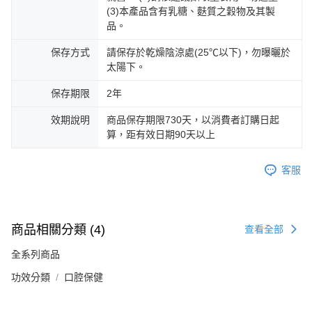
每筆NT$150，滿NT$1,500(含以上)免運費
５．嚴禁一人註冊多個帳號或使用他人資訊註冊。若發現惡意使用之情形，
(3)本產品含有乳糖、麩質之穀物及其製
恩沛科技股份有限公司將有權停止該用戶之使用額度並採取法律行動。
品。
海外配送
查看運費
海外配送(澳門)
保存方式
請保存於乾燥陰涼處(25℃以下)，勿曝曬於
查看運費
太陽下。
海外配送(馬來西亞)
查看運費
保存期限
2年
效期說明
商品保存期限730天，以消費者訂購日起
算，距有效日期90天以上
客服
商品相關分類 (4)
查看全部
全系列商品
功效分類
口腔保健