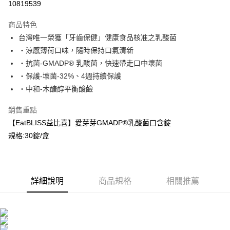
10819539
LINE Pay
商品特色
Apple Pay
台灣唯一榮獲「牙齒保健」健康食品核准之乳酸菌
‧涼感薄荷口味，隨時保持口氣清新
街口支付
‧抗菌-GMADP® 乳酸菌，快速帶走口中壞菌
悠遊付
‧保護-壞菌-32%、4週持續保護
‧中和-木醣醇平衡酸鹼
Google Pay
銷售重點
大哥付你分期
【EatBLISS益比喜】愛芽芽GMADP®乳酸菌口含錠
相關說明
規格:30錠/盒
【大哥付你分期使用說明】
AFTEE先享後付
1.本服務由台灣大哥大提供，台灣大哥大用戶可立即使用無須另外申請。
2.付款方式選擇「大哥付你分期」，訂單成立後會自動跳轉到大哥付的交易
相關說明
流程，驗證手機門號後，選擇欲分期的期數、繳款截止日，確認付款後即完
【關於「AFTEE先享後付」】
成交易。
ATM付款
AFTEE先享後付是「在收到商品之後才付款」的支付方式。 讓您購物簡單
詳細說明
商品規格
相關推薦
3.實際核准額度、可分期數及費用金額請依後續交易確認頁面所載為準。
便利好安心！
4.訂單成立30分鐘內，如未前往確認交易或遇審核未通過，訂單將自動取
１．簡單：不需註冊會員、不需綁卡、不需儲值。
運送方式
消。如遇「轉專審核」未通過狀況，表示未達大哥付你分期系統評分，恕無
２．便利：只要手機號碼，簡訊認證，即可結帳。
法說明評估內容。
３．安心：先確認商品／服務後，再付款。
全家取貨付款
【繳款方式說明】
1.分期款項不併入電信帳單，「大哥付你分期」於每月結算日後寄送繳費提