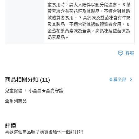
童食用時，請大人陪伴以匙分段進食。 6.葉
黃素凍含有葵花籽及其製品，不適合對其過
敏體質者食用。 7.高鈣凍及益菌凍含有牛奶
及其製品，不適合對其過敏體質者食用。 8.
金盞花葉黃素凍為全素，高鈣凍及益菌凍為
奶素產品。
客服
商品相關分類 (11)
查看全部
兒童保健
小晶晶★晶亮守護
全系列商品
評價
喜歡這個商品嗎？購買後給他一個好評吧