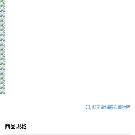
時審查核予不同之上限額度；若仍有額度不足之情形，本公司將視審查結果
離島配送
請求用戶進行身份認證。
每筆NT$150，滿NT$1,500(含以上)免運費
５．嚴禁一人註冊多個帳號或使用他人資訊註冊。若發現惡意使用之情形，
恩沛科技股份有限公司將有權停止該用戶之使用額度並採取法律行動。
海外配送
查看運費
海外配送(澳門)
查看運費
海外配送(馬來西亞)
查看運費
顯示電腦版詳細說明
商品規格