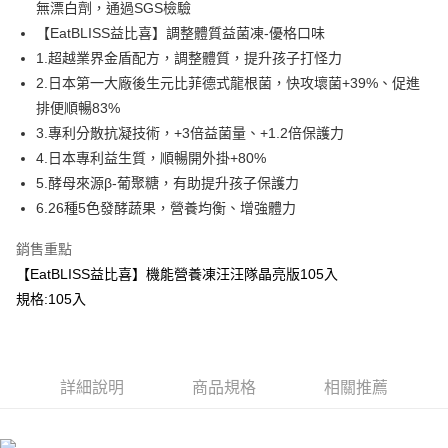
３．安心：先確認商品／服務後，再付款。
全家取貨付款
無漂白劑，通過SGS檢驗
【繳款方式說明】
1.分期款項不併入電信帳單，「大哥付你分期」於每月結算日後寄送繳費提
【EatBLISS益比喜】調整體質益菌凍-優格口味
每筆NT$100，滿NT$600(含以上)免運費
【「AFTEE先享後付」結帳流程】
醒簡訊。
１．於結帳方式選擇「AFTEE先享後付」後，將跳轉至「AFTEE先享後付」
1.超越業界金盾配方，調整體質，提升孩子打怪力
2.透過簡訊連結打開帳單後，可選擇「超商條碼／台灣大直營門市／銀行轉
付款後全家取貨
結帳頁面，進行簡訊認證並確認金額後，即可完成結帳。
帳／街口支付／iPASS MONEY」等通路繳費。
2.日本第一大廠後生元比菲德式龍根菌，快攻壞菌+39%、促進
２．訂單成立數日內，您將收到繳費通知簡訊。
每筆NT$100，滿NT$600(含以上)免運費
排便順暢83%
３．收到繳費通知簡訊後14天內，點擊此簡訊中的連結，可透過四大超商／
【注意事項】
ATM／網路銀行／等多元方式進行付款，方視為交易完成。
3.專利分散抗凝技術，+3倍益菌量、+1.2倍保護力
萊爾富取貨付款
1.本服務係由「台灣大哥大股份有限公司」（以下簡稱本公司）所提供，讓
※ 請注意：結帳手續完成當下不需立刻繳費，但若您需要取消訂單，請聯絡
用戶於交易時，得透過本服務購買商品或服務，並由商店將買賣／分期付款
4.日本專利益生質，順暢開外掛+80%
每筆NT$100，滿NT$600(含以上)免運費
購買商品的店家。未經商家同意取消之訂單仍視為有效，需透過AFTEE先享
買賣價金債權讓與本公司後，依約使用本公司帳單繳交帳款。
後付繳納相關費用。
5.酵母來源β-葡聚糖，有助提升孩子保護力
2.基於同意付款使用「大哥付你分期」之契約關係目的，商店將以您的個人
付款後萊爾富取貨
※ 交易是否成功請以「AFTEE先享後付 」之結帳頁面顯示為準，若有關於
6.26種5色發酵蔬果，營養均衡、增強體力
資料（包含姓名、電話或地址）提供予台灣大哥大進項蒐集、處理及利用，
是否繳費成功／繳費後需取消欲退款等相關疑問，請聯繫「AFTEE先享後付
每筆NT$100，滿NT$600(含以上)免運費
由本公司與您本人進行分期帳單所需資料之確認、核對及更正。
客戶支援中心」
https://netprotections.freshdesk.com/support/home
3.完整用戶服務條款，請詳閱以下連結：
https://oppay.tw/userRule
銷售重點
7-11取貨付款
【注意事項】
【EatBLISS益比喜】機能營養凍汪汪隊晶亮版105入
１．透過由恩沛科技股份有限公司提供之「AFTEE先享後付」服務完成之交
每筆NT$100，滿NT$600(含以上)免運費
規格:105入
易，需依本服務之必要範圍內提供個人資料，並將交易相關給付款項請求債
權轉讓予恩沛科技股份有限公司。
付款後7-11取貨
２．關於個人資料處理事宜，請瀏覽以下網址：
每筆NT$100，滿NT$600(含以上)免運費
https://aftee.tw/terms/#terms3
３．未成年的使用者請事先徵得法定代理人或監護人之同意方可使用
詳細說明
商品規格
相關推薦
宅配
「AFTEE先享後付」，若未經同意申辦者引起之損失，本公司不負相關責
任。
每筆NT$100，滿NT$600(含以上)免運費
４．使用「AFTEE先享後付」時，將依據個別帳號之用戶狀況，依本公司即