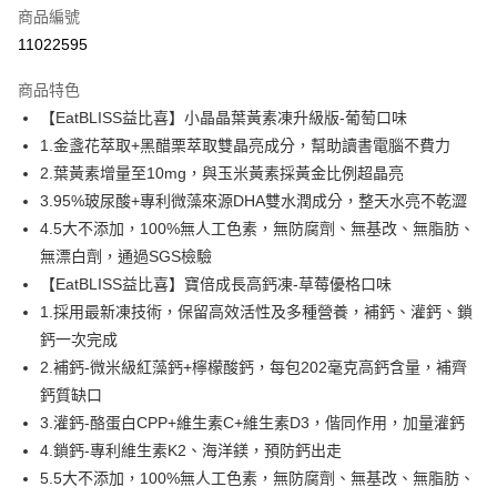
商品編號
超商取貨付款
11022595
LINE Pay
商品特色
Apple Pay
【EatBLISS益比喜】小晶晶葉黃素凍升級版-葡萄口味
1.金盞花萃取+黑醋栗萃取雙晶亮成分，幫助讀書電腦不費力
街口支付
2.葉黃素增量至10mg，與玉米黃素採黃金比例超晶亮
悠遊付
3.95%玻尿酸+專利微藻來源DHA雙水潤成分，整天水亮不乾澀
4.5大不添加，100%無人工色素，無防腐劑、無基改、無脂肪、
Google Pay
無漂白劑，通過SGS檢驗
大哥付你分期
【EatBLISS益比喜】寶倍成長高鈣凍-草莓優格口味
相關說明
1.採用最新凍技術，保留高效活性及多種營養，補鈣、灌鈣、鎖
【大哥付你分期使用說明】
鈣一次完成
AFTEE先享後付
1.本服務由台灣大哥大提供，台灣大哥大用戶可立即使用無須另外申請。
2.補鈣-微米級紅藻鈣+檸檬酸鈣，每包202毫克高鈣含量，補齊
2.付款方式選擇「大哥付你分期」，訂單成立後會自動跳轉到大哥付的交易
相關說明
流程，驗證手機門號後，選擇欲分期的期數、繳款截止日，確認付款後即完
鈣質缺口
【關於「AFTEE先享後付」】
成交易。
ATM付款
AFTEE先享後付是「在收到商品之後才付款」的支付方式。 讓您購物簡單
3.灌鈣-酪蛋白CPP+維生素C+維生素D3，偕同作用，加量灌鈣
3.實際核准額度、可分期數及費用金額請依後續交易確認頁面所載為準。
便利好安心！
4.訂單成立30分鐘內，如未前往確認交易或遇審核未通過，訂單將自動取
4.鎖鈣-專利維生素K2、海洋鎂，預防鈣出走
１．簡單：不需註冊會員、不需綁卡、不需儲值。
運送方式
消。如遇「轉專審核」未通過狀況，表示未達大哥付你分期系統評分，恕無
２．便利：只要手機號碼，簡訊認證，即可結帳。
5.5大不添加，100%無人工色素，無防腐劑、無基改、無脂肪、
法說明評估內容。