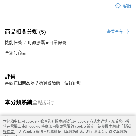
客服
商品相關分類 (5)
查看全部
機能保養
盯晶膠囊★日常保養
全系列商品
評價
喜歡這個商品嗎？購買後給他一個好評吧
本分類熱銷
全站排行
本網站中使用 cookie，欲查詢有關本網站使用 cookie 方式之詳情，及若您不希
熱門標籤
望在電腦上使用 cookie 時應如何變更電腦的 cookie 設定，請參閱本網站「
隱私
權條款
」之 Cookie 聲明。您繼續使用本網站即表示您同意本公司得按本網站使