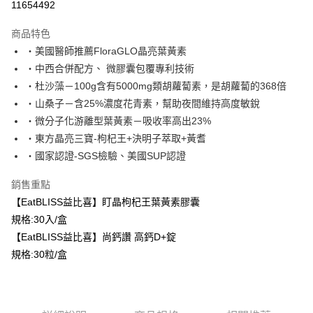
11654492
LINE Pay
商品特色
Apple Pay
‧美國醫師推薦FloraGLO晶亮葉黃素
‧中西合併配方、 微膠囊包覆專利技術
街口支付
‧杜沙藻－100g含有5000mg類胡蘿蔔素，是胡蘿蔔的368倍
悠遊付
‧山桑子－含25%濃度花青素，幫助夜間維持高度敏銳
‧微分子化游離型葉黃素－吸收率高出23%
Google Pay
‧東方晶亮三寶-枸杞王+決明子萃取+黃耆
大哥付你分期
‧國家認證-SGS檢驗、美國SUP認證
相關說明
銷售重點
【大哥付你分期使用說明】
AFTEE先享後付
1.本服務由台灣大哥大提供，台灣大哥大用戶可立即使用無須另外申請。
【EatBLISS益比喜】盯晶枸杞王葉黃素膠囊
2.付款方式選擇「大哥付你分期」，訂單成立後會自動跳轉到大哥付的交易
相關說明
規格:30入/盒
流程，驗證手機門號後，選擇欲分期的期數、繳款截止日，確認付款後即完
【關於「AFTEE先享後付」】
成交易。
【EatBLISS益比喜】尚鈣讚 高鈣D+錠
ATM付款
AFTEE先享後付是「在收到商品之後才付款」的支付方式。 讓您購物簡單
3.實際核准額度、可分期數及費用金額請依後續交易確認頁面所載為準。
便利好安心！
規格:30粒/盒
4.訂單成立30分鐘內，如未前往確認交易或遇審核未通過，訂單將自動取
１．簡單：不需註冊會員、不需綁卡、不需儲值。
運送方式
消。如遇「轉專審核」未通過狀況，表示未達大哥付你分期系統評分，恕無
２．便利：只要手機號碼，簡訊認證，即可結帳。
法說明評估內容。
３．安心：先確認商品／服務後，再付款。
全家取貨付款
【繳款方式說明】
1.分期款項不併入電信帳單，「大哥付你分期」於每月結算日後寄送繳費提