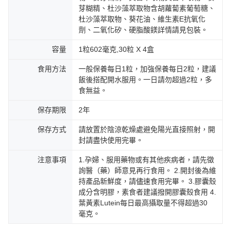
芽糊精、杜沙藻萃取物含胡蘿蔔素葡萄糖、
杜沙藻萃取物、葵花油、維生素E抗氧化
劑、二氧化矽、硬脂酸鎂詳情請見包裝。
容量
1粒602毫克,30粒 X 4盒
食用方法
一般保養每日1粒，加強保養每日2粒，建議
飯後搭配開水服用。一日請勿超過2粒，多
食無益。
保存期限
2年
保存方式
請放置於陰涼乾燥處避免陽光直接照射，開
封請盡快使用完畢。
注意事項
1.孕婦、服用藥物或有其他疾病者，請先徵
詢醫（藥）師意見再行食用。 2.開封後為維
持產品新鮮度，請儘速食用完畢。 3.膠囊殼
成分含明膠，素食者建議撥開膠囊殼食用 4.
葉黃素Lutein每日最高攝取量不得超過30
毫克。