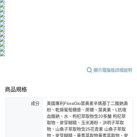
每筆NT$150，滿NT$1,500(含以上)免運費
５．嚴禁一人註冊多個帳號或使用他人資訊註冊。若發現惡意使用之情形，
恩沛科技股份有限公司將有權停止該用戶之使用額度並採取法律行動。
海外配送
查看運費
海外配送(澳門)
查看運費
海外配送(馬來西亞)
查看運費
顯示電腦版詳細說明
商品規格
成分
美國專利FloraGlo葉黃素辛烯基丁二酸鈉澱
粉、乾燥葡萄糖漿、蔗糖、葉黃素、L抗壞
血酸鈉、水、枸杞萃取物含20多醣 枸杞萃
取物、麥芽糊精、玉米澱粉、決明子萃取
物、山桑子萃取物含25花青素 山桑子萃取
物、麥芽糊精、黃耆萃取物黃耆萃取物、麥