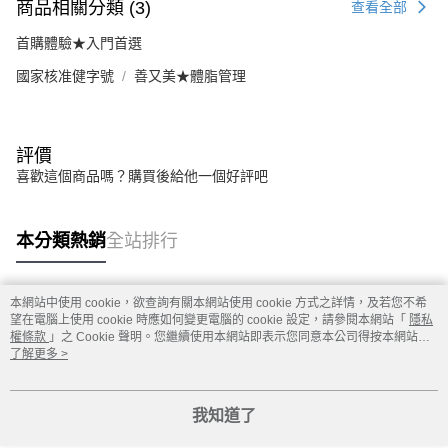
商品相關分類 (3)
查看全部
首購體驗★入門首選
國家核准健字號
善又美★體脂管理
評價
喜歡這個商品嗎？購買後給他一個好評吧
本分類熱銷
全站排行
本網站中使用 cookie，欲查詢有關本網站使用 cookie 方式之詳情，及若您不希
熱門標籤
望在電腦上使用 cookie 時應如何變更電腦的 cookie 設定，請參閱本網站「
隱私
權條款
」之 Cookie 聲明。您繼續使用本網站即表示您同意本公司得按本網站使
用條款之 Cookie 聲明使用 cookie。
了解更多 >
我知道了