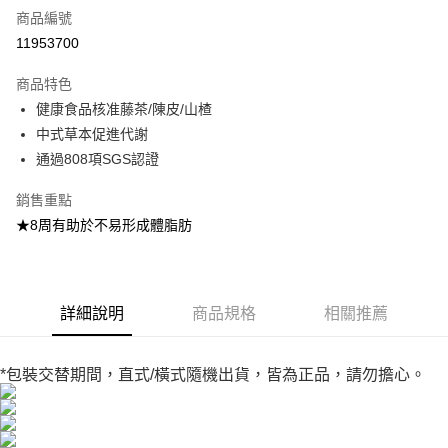
商品編號
超商取貨付款
11953700
LINE Pay
商品特色
Apple Pay
健康食品核准藤茶/陳皮/山楂
中式草本促進代謝
街口支付
通過808項SGS認證
悠遊付
銷售重點
Google Pay
★8周有助於不易形成體脂肪
大哥付你分期
相關說明
【大哥付你分期使用說明】
詳細說明
商品規格
相關推薦
AFTEE先享後付
1.本服務由台灣大哥大提供，台灣大哥大用戶可立即使用無須另外申請。
2.付款方式選擇「大哥付你分期」，訂單成立後會自動跳轉到大哥付的交易
相關說明
流程，驗證手機門號後，選擇欲分期的期數、繳款截止日，確認付款後即完
【關於「AFTEE先享後付」】
成交易。
*包裝交替期間，直式/橫式隨機出貨，皆為正品，請勿擔心。
ATM付款
AFTEE先享後付是「在收到商品之後才付款」的支付方式。 讓您購物簡單
3.實際核准額度、可分期數及費用金額請依後續交易確認頁面所載為準。
便利好安心！
4.訂單成立30分鐘內，如未前往確認交易或遇審核未通過，訂單將自動取
１．簡單：不需註冊會員、不需綁卡、不需儲值。
運送方式
消。如遇「轉專審核」未通過狀況，表示未達大哥付你分期系統評分，恕無
２．便利：只要手機號碼，簡訊認證，即可結帳。
法說明評估內容。