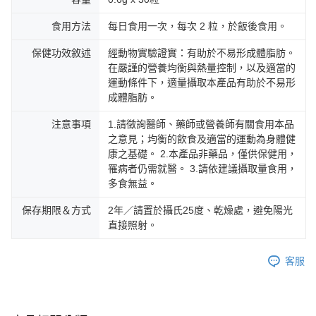
時審查核予不同之上限額度；若仍有額度不足之情形，本公司將視審查結果
離島配送
請求用戶進行身份認證。
每筆NT$150，滿NT$1,500(含以上)免運費
食用方法
每日食用一次，每次 2 粒，於飯後食用。
５．嚴禁一人註冊多個帳號或使用他人資訊註冊。若發現惡意使用之情形，
恩沛科技股份有限公司將有權停止該用戶之使用額度並採取法律行動。
海外配送
查看運費
保健功效敘述
經動物實驗證實：有助於不易形成體脂肪。
在嚴謹的營養均衡與熱量控制，以及適當的
海外配送(澳門)
查看運費
運動條件下，適量攝取本產品有助於不易形
成體脂肪。
海外配送(馬來西亞)
查看運費
注意事項
1.請徵詢醫師、藥師或營養師有關食用本品
之意見；均衡的飲食及適當的運動為身體健
康之基礎。 2.本產品非藥品，僅供保健用，
罹病者仍需就醫。 3.請依建議攝取量食用，
多食無益。
保存期限＆方式
2年／請置於攝氏25度、乾燥處，避免陽光
直接照射。
客服