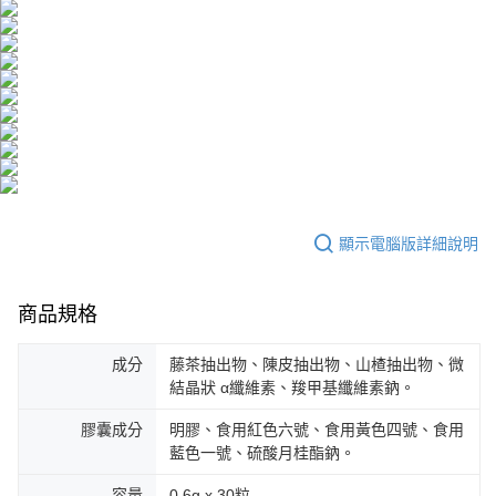
３．安心：先確認商品／服務後，再付款。
全家取貨付款
【繳款方式說明】
1.分期款項不併入電信帳單，「大哥付你分期」於每月結算日後寄送繳費提
每筆NT$100，滿NT$600(含以上)免運費
【「AFTEE先享後付」結帳流程】
醒簡訊。
１．於結帳方式選擇「AFTEE先享後付」後，將跳轉至「AFTEE先享後付」
2.透過簡訊連結打開帳單後，可選擇「超商條碼／台灣大直營門市／銀行轉
付款後全家取貨
結帳頁面，進行簡訊認證並確認金額後，即可完成結帳。
帳／街口支付／iPASS MONEY」等通路繳費。
２．訂單成立數日內，您將收到繳費通知簡訊。
每筆NT$100，滿NT$600(含以上)免運費
３．收到繳費通知簡訊後14天內，點擊此簡訊中的連結，可透過四大超商／
【注意事項】
ATM／網路銀行／等多元方式進行付款，方視為交易完成。
萊爾富取貨付款
1.本服務係由「台灣大哥大股份有限公司」（以下簡稱本公司）所提供，讓
※ 請注意：結帳手續完成當下不需立刻繳費，但若您需要取消訂單，請聯絡
用戶於交易時，得透過本服務購買商品或服務，並由商店將買賣／分期付款
每筆NT$100，滿NT$600(含以上)免運費
購買商品的店家。未經商家同意取消之訂單仍視為有效，需透過AFTEE先享
買賣價金債權讓與本公司後，依約使用本公司帳單繳交帳款。
後付繳納相關費用。
2.基於同意付款使用「大哥付你分期」之契約關係目的，商店將以您的個人
付款後萊爾富取貨
※ 交易是否成功請以「AFTEE先享後付 」之結帳頁面顯示為準，若有關於
資料（包含姓名、電話或地址）提供予台灣大哥大進項蒐集、處理及利用，
顯示電腦版詳細說明
是否繳費成功／繳費後需取消欲退款等相關疑問，請聯繫「AFTEE先享後付
每筆NT$100，滿NT$600(含以上)免運費
由本公司與您本人進行分期帳單所需資料之確認、核對及更正。
客戶支援中心」
https://netprotections.freshdesk.com/support/home
3.完整用戶服務條款，請詳閱以下連結：
https://oppay.tw/userRule
7-11取貨付款
【注意事項】
商品規格
１．透過由恩沛科技股份有限公司提供之「AFTEE先享後付」服務完成之交
每筆NT$100，滿NT$600(含以上)免運費
易，需依本服務之必要範圍內提供個人資料，並將交易相關給付款項請求債
權轉讓予恩沛科技股份有限公司。
成分
藤茶抽出物、陳皮抽出物、山楂抽出物、微
付款後7-11取貨
２．關於個人資料處理事宜，請瀏覽以下網址：
結晶狀 α纖維素、羧甲基纖維素鈉。
每筆NT$100，滿NT$600(含以上)免運費
https://aftee.tw/terms/#terms3
３．未成年的使用者請事先徵得法定代理人或監護人之同意方可使用
膠囊成分
明膠、食用紅色六號、食用黃色四號、食用
宅配
「AFTEE先享後付」，若未經同意申辦者引起之損失，本公司不負相關責
藍色一號、硫酸月桂酯鈉。
任。
每筆NT$100，滿NT$600(含以上)免運費
４．使用「AFTEE先享後付」時，將依據個別帳號之用戶狀況，依本公司即
容量
0.6g x 30粒